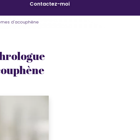
Contactez-moi
lèmes d'acouphène
phrologue
acouphène