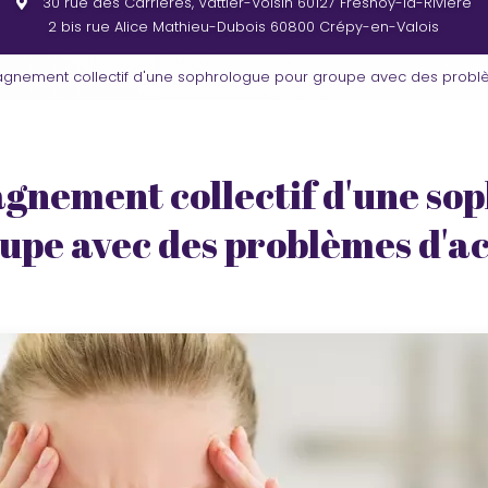
30 rue des Carrières, Vattier-Voisin
60127 Fresnoy-la-Rivière
2 bis rue Alice Mathieu-Dubois
60800 Crépy-en-Valois
nement collectif d'une sophrologue pour groupe avec des prob
nement collectif d'une so
upe avec des problèmes d'