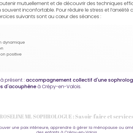
soutenir mutuellement et de découvrir des techniques eff
n souvent inconfortable. Pour réduire le stress et l’anxiété
rcices suivants sont au cœur des séances :
on dynamique
on
ion positive
à présent :
accompagnement collectif d'une sophrolog
es d'acouphène
à Crépy-en-Valois
.
ROSELINE ML SOPHROLOGUE : Savoir-faire et service
ouver une paix intérieure, apprendre à gérer la ménopause ou amél
des enfants à Crépy-en-Valois