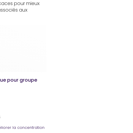
icaces pour mieux
 associés aux
ue pour groupe
s
iorer la concentration