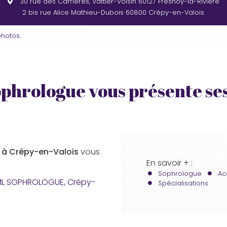
30 rue des Carrières, Vattier-Voisin
60127 Fresnoy-la-Rivière
2 bis rue Alice Mathieu-Dubois
60800 Crépy-en-Valois
hotos.
ophrologue vous présente ses
 à Crépy-en-Valois
vous
En savoir + :
Sophrologue
Ac
ML SOPHROLOGUE, Crépy-
Spécialisations