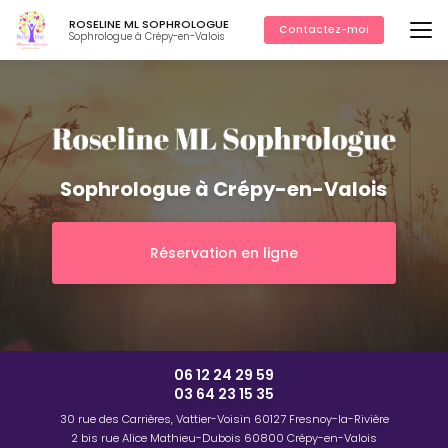
Aller
ROSELINE ML SOPHROLOGUE
au
Contactez-moi
Sophrologue à Crépy-en-Valois
contenu
principal
Sophrologue à Crépy-en-Valois
Réservation en ligne
06 12 24 29 59
03 64 23 15 35
30 rue des Carrières, Vattier-Voisin
60127 Fresnoy-la-Rivière
2 bis rue Alice Mathieu-Dubois
60800 Crépy-en-Valois