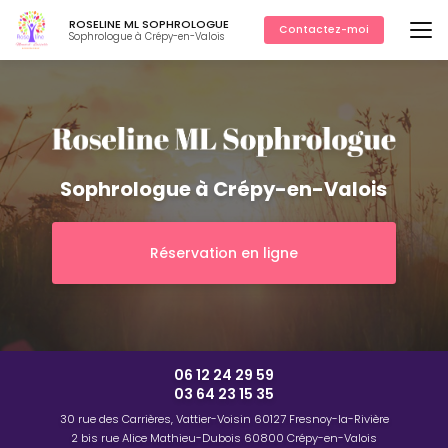
Aller
ROSELINE ML SOPHROLOGUE
au
Contactez-moi
Sophrologue à Crépy-en-Valois
contenu
principal
Sophrologue à Crépy-en-Valois
Réservation en ligne
06 12 24 29 59
03 64 23 15 35
30 rue des Carrières, Vattier-Voisin
60127 Fresnoy-la-Rivière
2 bis rue Alice Mathieu-Dubois
60800 Crépy-en-Valois