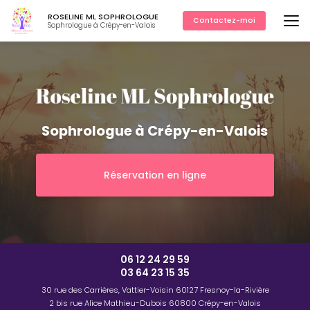
Aller
ROSELINE ML SOPHROLOGUE
au
Contactez-moi
Sophrologue à Crépy-en-Valois
contenu
principal
Sophrologue à Crépy-en-Valois
Réservation en ligne
06 12 24 29 59
03 64 23 15 35
30 rue des Carrières, Vattier-Voisin
60127 Fresnoy-la-Rivière
2 bis rue Alice Mathieu-Dubois
60800 Crépy-en-Valois